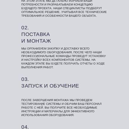
НА ЭТОМ ЭТАПЕ МЫ ДЕТАЛЬНО ИЗУЧАЕМ ВАШИ
ПОТРЕБНОСТИ И РАЗРАБАТЫВАЕМ КОНЦЕПЦИЮ
БУДУЩЕГО ПРОЕКТА. НАШИ СПЕЦИАЛИСТЫ ПОДБЕРУТ
ОПТИМАЛЬНОЕ РЕШЕНИЕ, УЧИТЫВАЯ ВСЕ ТЕХНИЧЕСКИЕ
ТРЕБОВАНИЯ И ОСОБЕННОСТИ ВАШЕГО ОБЪЕКТА.
02.
ПОСТАВКА
И МОНТАЖ
МЫ ОРГАНИЗУЕМ ЗАКУПКУ И ДОСТАВКУ ВСЕГО
НЕОБХОДИМОГО ОБОРУДОВАНИЯ, ПОСЛЕ ЧЕГО НАШИ
ПРОФЕССИОНАЛЬНЫЕ КОМАНДЫ ПРОВЕДУТ УСТАНОВКУ
И НАСТРОЙКУ ВСЕХ КОМПОНЕНТОВ СИСТЕМЫ. НА
КАЖДОМ ЭТАПЕ ВЫ БУДЕТЕ ПОЛУЧАТЬ ОТЧЕТЫ О ХОДЕ
ВЫПОЛНЕНИЯ РАБОТ.
03.
ЗАПУСК И ОБУЧЕНИЕ
ПОСЛЕ ЗАВЕРШЕНИЯ МОНТАЖА МЫ ПРОВЕДЕМ
ТЕСТИРОВАНИЕ СИСТЕМЫ И ОБУЧИМ ВАШ ПЕРСОНАЛ
РАБОТЕ С НЕЙ. ВЫ ПОЛУЧИТЕ ВСЕ НЕОБХОДИМЫЕ
ИНСТРУКЦИИ И МАТЕРИАЛЫ ДЛЯ ЭФФЕКТИВНОГО
ИСПОЛЬЗОВАНИЯ ОБОРУДОВАНИЯ.
04.