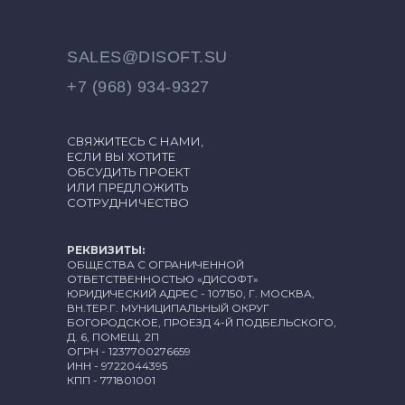
SALES@DISOFT.SU
+7 (968) 934-9327
СВЯЖИТЕСЬ С НАМИ,
ЕСЛИ ВЫ ХОТИТЕ
ОБСУДИТЬ ПРОЕКТ
ИЛИ ПРЕДЛОЖИТЬ
СОТРУДНИЧЕСТВО
РЕКВИЗИТЫ:
ОБЩЕСТВА С ОГРАНИЧЕННОЙ
ОТВЕТСТВЕННОСТЬЮ «ДИСОФТ»
ЮРИДИЧЕСКИЙ АДРЕС - 107150, Г. МОСКВА,
ВН.ТЕР.Г. МУНИЦИПАЛЬНЫЙ ОКРУГ
БОГОРОДСКОЕ, ПРОЕЗД 4-Й ПОДБЕЛЬСКОГО,
Д. 6, ПОМЕЩ. 2П
ОГРН - 1237700276659
ИНН - 9722044395
КПП - 771801001