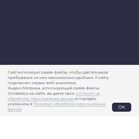
Сайт использует cookie-файлы, чтобы сделать ваше
пребывание на нем максимально удобным. К cайту
подключен сервис веб-аналитики
Яндекс.Метрика, использующий cookie-файлы.
Оставаясь на сайте, вы даете свое
согласие на
обработку персональных данных
в порядке,
указанном в
Политике обработки персональных
OK
данных
.